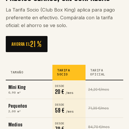
La Tarifa Socio (Club Box King) aplica para pago
preferente en efectivo. Compárala con la tarifa
oficial: el ahorro se ve solo.
21 %
AHORRA EL
TARIFA
TARIFA
TAMAÑO
SOCIO
OFICIAL
DESDE
Mini King
24,20 €/mes
20 €
/mes
0,90 m²
DESDE
Pequeños
71,39 €/mes
59 €
/mes
2,00 m²
DESDE
Medios
84,70 €/mes