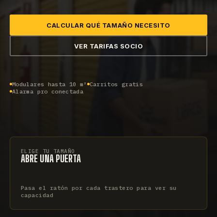
CALCULAR QUÉ TAMAÑO NECESITO
VER TARIFAS SOCIO
Modulares hasta 10 m²
Carritos gratis
Alarma pro conectada
ELIGE TU TAMAÑO
ABRE UNA PUERTA
BOX MINI
ESTÁNDAR
2,0 m²
2,5 m²
PLUS
GRANDE
Pasa el ratón por cada trastero para ver su
3,0 m²
3,5 m²
capacidad